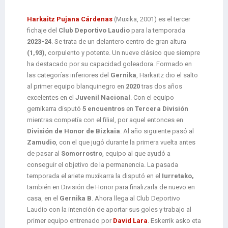
Harkaitz Pujana Cárdenas
(Muxika, 2001) es el tercer
fichaje del
Club Deportivo Laudio
para la temporada
2023-24
. Se trata de un delantero centro de gran altura
(1,93)
, corpulento y potente. Un nueve clásico que siempre
ha destacado por su capacidad goleadora. Formado en
las categorías inferiores del
Gernika
, Harkaitz dio el salto
al primer equipo blanquinegro en
2020
tras dos años
excelentes en el
Juvenil Nacional
. Con el equipo
gernikarra disputó
5 encuentros
en
Tercera División
mientras competía con el filial, por aquel entonces en
División de Honor de Bizkaia
. Al año siguiente pasó al
Zamudio
, con el que jugó durante la primera vuelta antes
de pasar al
Somorrostro
, equipo al que ayudó a
conseguir el objetivo de la permanencia. La pasada
temporada el ariete muxikarra la disputó en el
Iurretako,
también en División de Honor para finalizarla de nuevo en
casa, en el
Gernika B
. Ahora llega al Club Deportivo
Laudio con la intención de aportar sus goles y trabajo al
primer equipo entrenado por
David Lara
. Eskerrik asko eta