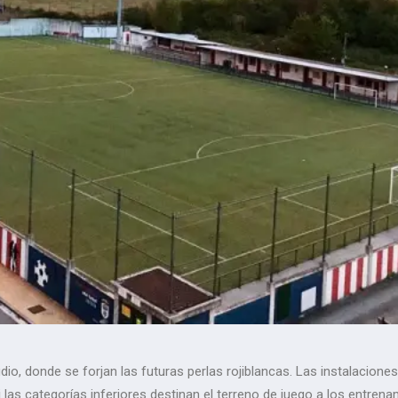
dio, donde se forjan las futuras perlas rojiblancas. Las instalacione
 las categorías inferiores destinan el terreno de juego a los entre