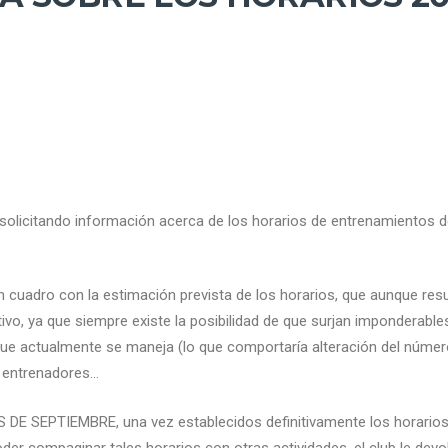
solicitando información acerca de los horarios de entrenamientos d
 cuadro con la estimación prevista de los horarios, que aunque res
ivo, ya que siempre existe la posibilidad de que surjan imponderab
l que actualmente se maneja (lo que comportaría alteración del núme
e entrenadores…
 DE SEPTIEMBRE, una vez establecidos definitivamente los horarios
oder compaginar tales horarios con otras actividades, el club le dev