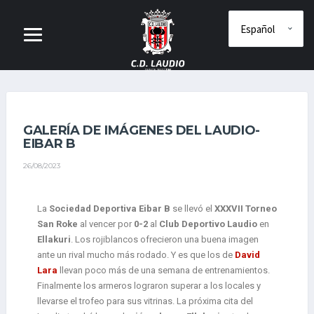
GALERÍA DE IMÁGENES DEL LAUDIO-
EIBAR B
26/08/2023
La
Sociedad Deportiva Eibar B
se llevó el
XXXVII Torneo
San Roke
al vencer por
0-2
al
Club Deportivo Laudio
en
Ellakuri
. Los rojiblancos ofrecieron una buena imagen
ante un rival mucho más rodado. Y es que los de
David
Lara
llevan poco más de una semana de entrenamientos.
Finalmente los armeros lograron superar a los locales y
llevarse el trofeo para sus vitrinas. La próxima cita del