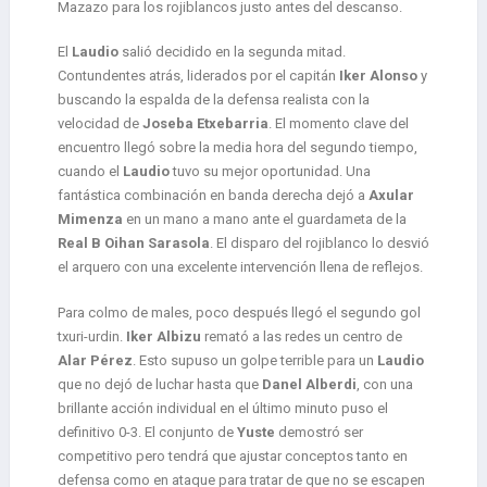
Mazazo para los rojiblancos justo antes del descanso.
El
Laudio
salió decidido en la segunda mitad.
Contundentes atrás, liderados por el capitán
Iker Alonso
y
buscando la espalda de la defensa realista con la
velocidad de
Joseba Etxebarria
. El momento clave del
encuentro llegó sobre la media hora del segundo tiempo,
cuando el
Laudio
tuvo su mejor oportunidad. Una
fantástica combinación en banda derecha dejó a
Axular
Mimenza
en un mano a mano ante el guardameta de la
Real B
Oihan Sarasola
. El disparo del rojiblanco lo desvió
el arquero con una excelente intervención llena de reflejos.
Para colmo de males, poco después llegó el segundo gol
txuri-urdin.
Iker Albizu
remató a las redes un centro de
Alar Pérez
. Esto supuso un golpe terrible para un
Laudio
que no dejó de luchar hasta que
Danel Alberdi
, con una
brillante acción individual en el último minuto puso el
definitivo 0-3. El conjunto de
Yuste
demostró ser
competitivo pero tendrá que ajustar conceptos tanto en
defensa como en ataque para tratar de que no se escapen