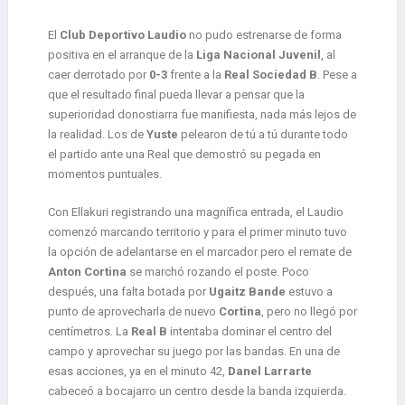
El
Club Deportivo Laudio
no pudo estrenarse de forma
positiva en el arranque de la
Liga Nacional Juvenil
, al
caer derrotado por
0-3
frente a la
Real Sociedad B
. Pese a
que el resultado final pueda llevar a pensar que la
superioridad donostiarra fue manifiesta, nada más lejos de
la realidad. Los de
Yuste
pelearon de tú a tú durante todo
el partido ante una Real que demostró su pegada en
momentos puntuales.
Con Ellakuri registrando una magnífica entrada, el Laudio
comenzó marcando territorio y para el primer minuto tuvo
la opción de adelantarse en el marcador pero el remate de
Anton Cortina
se marchó rozando el poste. Poco
después, una falta botada por
Ugaitz Bande
estuvo a
punto de aprovecharla de nuevo
Cortina
, pero no llegó por
centímetros. La
Real B
intentaba dominar el centro del
campo y aprovechar su juego por las bandas. En una de
esas acciones, ya en el minuto 42,
Danel Larrarte
cabeceó a bocajarro un centro desde la banda izquierda.