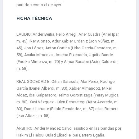
partidos como el de ayer.
FICHA TÉCNICA
LAUDIO: Ander Beitia, Pello Arregi, Aner Cuadra (Aner Ipar,
m. 45), Iker Alonso, Adur Xabier Urdaniz (Jon Núñez, m.
45), Jon López, Anton Cortina (Urko García-Escudero, m.
58), Axular Mimenza, Joseba Etxebarria, Ugaitz Bande
(Endika Mimenza, m. 70) y Aimar Basabe (Asier Calderón,
m. 58).
REAL SOCIEDAD B: Oihan Sarasola, Alar Pérez, Rodrigo
García (Danel Alberdi, m. 80), Xabier Almandoz, Mikel
Aldaz, Ibai Galparsoro, Telmo Gorostizaga (Yeray Mugica,
m. 80), Xavi Vázquez, Julen Berasategi (Aitor Acereda, m.
80), Danel Larrarte (Pablo Fernández, m. 67) e Ian Romera
(Iker Albizu, m. 58).
ÁRBITRO: Ander Méndez Calvo, asistido en las bandas por
Hakim El Heloui Oulad Elkadi e Ibai Barrero Egaña.