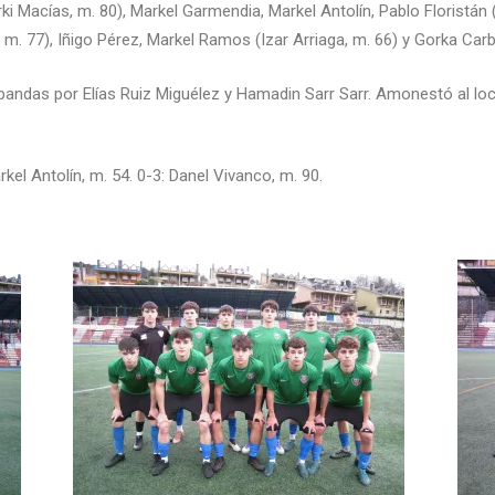
ki Macías, m. 80), Markel Garmendia, Markel Antolín, Pablo Floristán
, m. 77), Iñigo Pérez, Markel Ramos (Izar Arriaga, m. 66) y Gorka Car
 bandas por Elías Ruiz Miguélez y Hamadin Sarr Sarr. Amonestó al lo
kel Antolín, m. 54. 0-3: Danel Vivanco, m. 90.