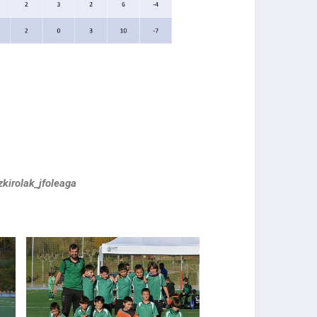
zkirolak_jfoleaga