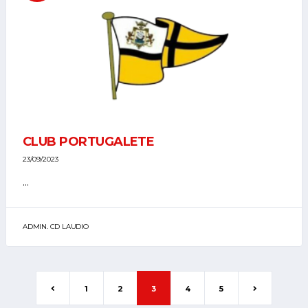
CLUB PORTUGALETE
23/09/2023
...
ADMIN. CD LAUDIO
1
2
3
4
5