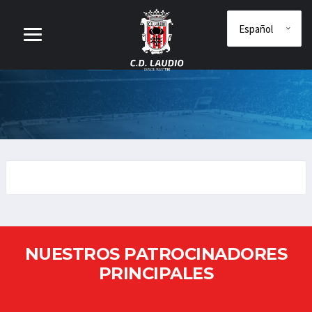
NUESTROS PATROCINADORES
PRINCIPALES