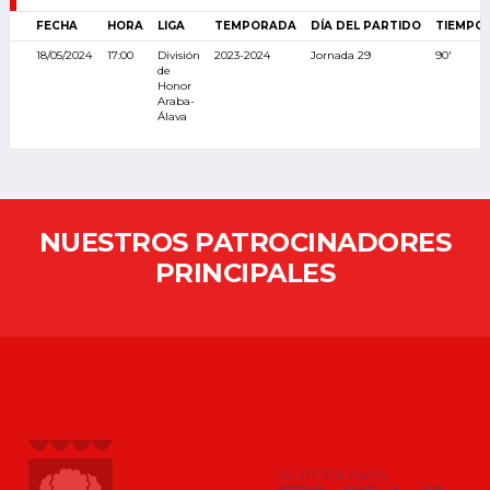
FECHA
HORA
LIGA
TEMPORADA
DÍA DEL PARTIDO
TIEMPO
18/05/2024
17:00
División
2023-2024
Jornada 29
90'
de
Honor
Araba-
Álava
NUESTROS PATROCINADORES
PRINCIPALES