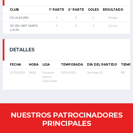
CLUB
1ª PARTE
2ª PARTE
GOLES
RESULTADO
CD ALEGRÍA
0
0
0
Perder
SD IRU-BAT SANTA
0
0
3
Ganar
LUCÍA
DETALLES
FECHA
HORA
LIGA
TEMPORADA
DÍA DEL PARTIDO
TIEMP
27/12/2019
19:00
División
2019-2020
Jornada 15
90'
Honor
Gipuzkoa
NUESTROS PATROCINADORES
PRINCIPALES