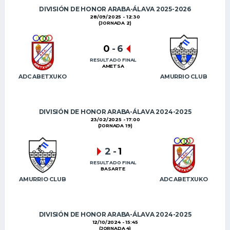
DIVISIÓN DE HONOR ARABA-ÁLAVA 2025-2026
28/09/2025 - 12:30
(JORNADA 2)
0
-
6
RESULTADO FINAL
AMETSA
ADC ABETXUKO
AMURRIO CLUB
DIVISIÓN DE HONOR ARABA-ÁLAVA 2024-2025
23/02/2025 - 17:00
(JORNADA 19)
2
-
1
RESULTADO FINAL
BASARTE
AMURRIO CLUB
ADC ABETXUKO
DIVISIÓN DE HONOR ARABA-ÁLAVA 2024-2025
12/10/2024 - 15:45
(JORNADA 4)