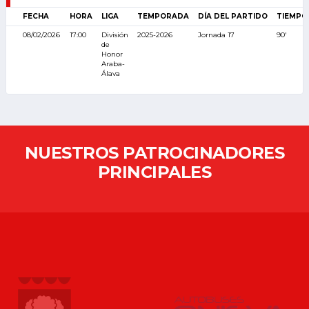
FECHA
HORA
LIGA
TEMPORADA
DÍA DEL PARTIDO
TIEMPO
08/02/2026
17:00
División
2025-2026
Jornada 17
90'
de
Honor
Araba-
Álava
NUESTROS PATROCINADORES
PRINCIPALES