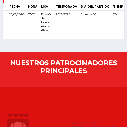
FECHA
HORA
LIGA
TEMPORADA
DÍA DEL PARTIDO
TIEMPO
23/05/2026
17:00
División
2025-2026
Jornada 30
90'
de
Honor
Araba-
Álava
NUESTROS PATROCINADORES
PRINCIPALES