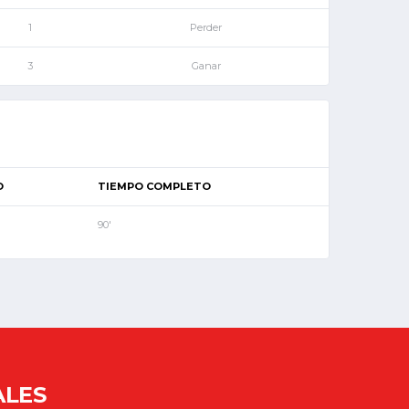
1
Perder
3
Ganar
O
TIEMPO COMPLETO
90'
ALES