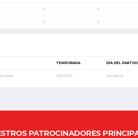
0
0
0
0
TEMPORADA
DÍA DEL PARTID
ba-Álava
2022-2023
Jornada 16
STROS PATROCINADORES PRINCIP