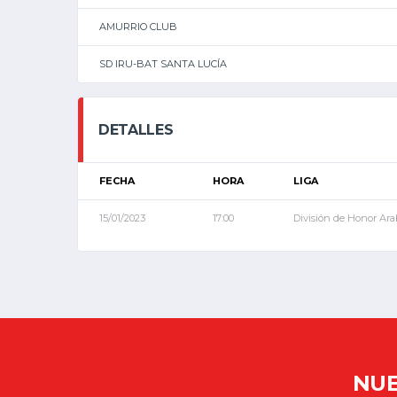
AMURRIO CLUB
SD IRU-BAT SANTA LUCÍA
DETALLES
FECHA
HORA
LIGA
15/01/2023
17:00
División de Honor Ara
NUE