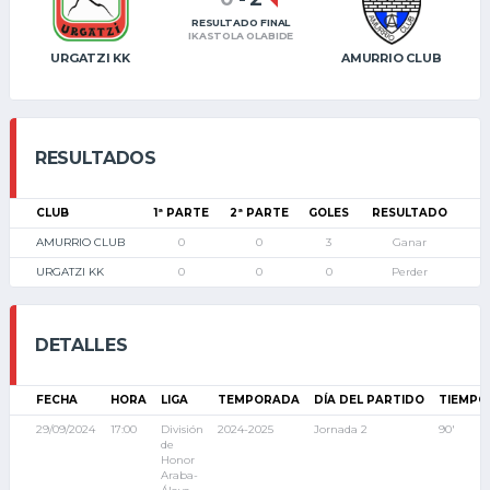
RESULTADO FINAL
IKASTOLA OLABIDE
URGATZI KK
AMURRIO CLUB
RESULTADOS
CLUB
1ª PARTE
2ª PARTE
GOLES
RESULTADO
AMURRIO CLUB
0
0
3
Ganar
URGATZI KK
0
0
0
Perder
DETALLES
FECHA
HORA
LIGA
TEMPORADA
DÍA DEL PARTIDO
TIEMPO
29/09/2024
17:00
División
2024-2025
Jornada 2
90'
de
Honor
Araba-