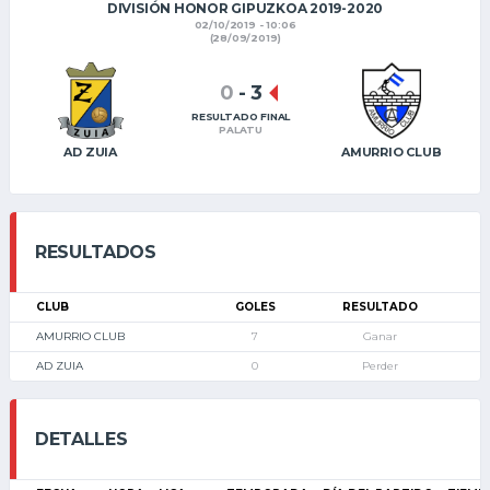
DIVISIÓN HONOR GIPUZKOA 2019-2020
02/10/2019 - 10:06
(28/09/2019)
0
-
3
RESULTADO FINAL
PALATU
AD ZUIA
AMURRIO CLUB
RESULTADOS
CLUB
GOLES
RESULTADO
AMURRIO CLUB
7
Ganar
AD ZUIA
0
Perder
DETALLES