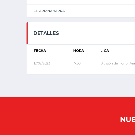
CD ARIZNABARRA
DETALLES
FECHA
HORA
LIGA
12/02/2023
17:30
División de Honor Ar
NUE