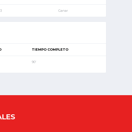
3
Ganar
O
TIEMPO COMPLETO
90'
ALES