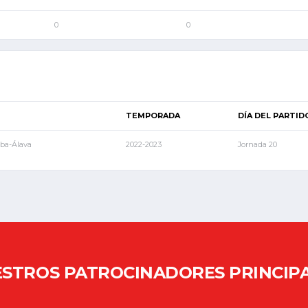
0
0
TEMPORADA
DÍA DEL PARTID
aba-Álava
2022-2023
Jornada 20
STROS PATROCINADORES PRINCIP