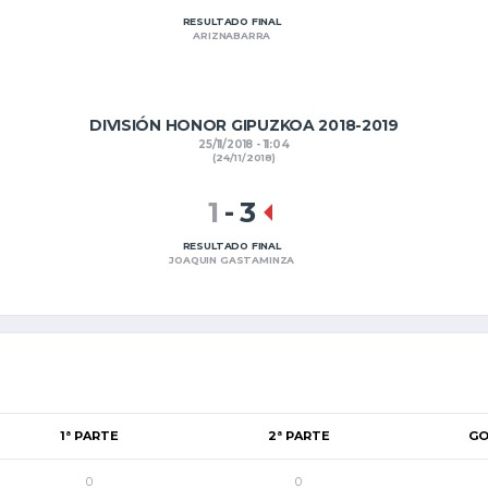
RESULTADO FINAL
ARIZNABARRA
DIVISIÓN HONOR GIPUZKOA 2018-2019
25/11/2018 - 11:04
(24/11/2018)
1
-
3
RESULTADO FINAL
JOAQUIN GASTAMINZA
1ª PARTE
2ª PARTE
GO
0
0