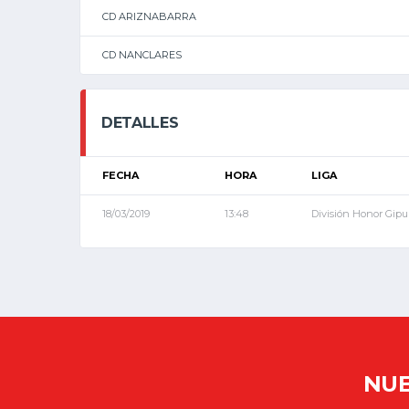
CD ARIZNABARRA
CD NANCLARES
DETALLES
FECHA
HORA
LIGA
18/03/2019
13:48
División Honor Gip
NUE