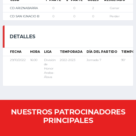
CD ARIZNABARRA
0
0
2
Ganar
CD SAN IGNACIO B
0
0
0
Perder
DETALLES
FECHA
HORA
LIGA
TEMPORADA
DÍA DEL PARTIDO
TIEMPO
29/10/2022
16:00
División
2022-2023
Jornada 7
90'
de
Honor
Araba-
Álava
NUESTROS PATROCINADORES
PRINCIPALES