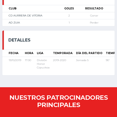
CLUB
GOLES
RESULTADO
CD AURRERA DE VITORIA
2
Ganar
AD ZUIA
1
Perder
DETALLES
FECHA
HORA
LIGA
TEMPORADA
DÍA DEL PARTIDO
TIEMP
19/10/2019
17:00
División
2019-2020
Jornada 5
90'
Honor
Gipuzkoa
NUESTROS PATROCINADORES
PRINCIPALES