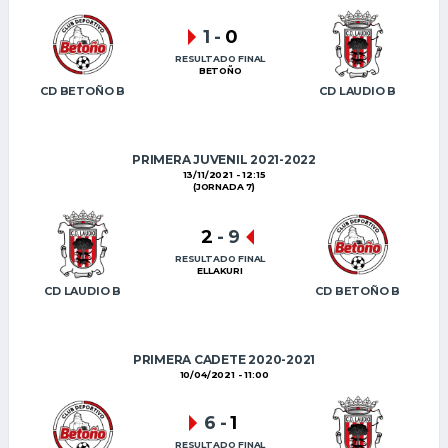
1
-
0
RESULTADO FINAL
BETOÑO
CD BETOÑO B
CD LAUDIO B
PRIMERA JUVENIL 2021-2022
13/11/2021 - 12:15
(JORNADA 7)
2
-
9
RESULTADO FINAL
ELLAKURI
CD LAUDIO B
CD BETOÑO B
PRIMERA CADETE 2020-2021
10/04/2021 - 11:00
6
-
1
RESULTADO FINAL