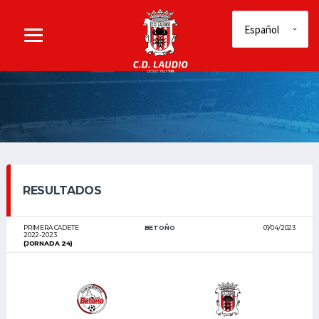
RESULTADOS
PRIMERA CADETE
BETOÑO
01/04/2023
2022-2023
(JORNADA 24)