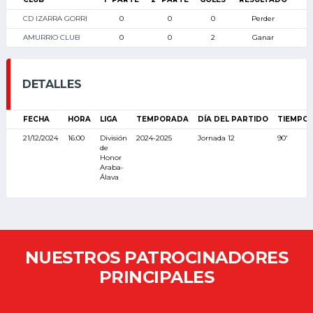
CD IZARRA GORRI
0
0
0
Perder
AMURRIO CLUB
0
0
2
Ganar
DETALLES
FECHA
HORA
LIGA
TEMPORADA
DÍA DEL PARTIDO
TIEMPO
21/12/2024
16:00
División
2024-2025
Jornada 12
90'
de
Honor
Araba-
Álava
NUESTROS PATROCINADORES
PRINCIPALES