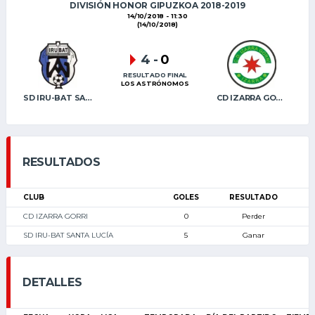
DIVISIÓN HONOR GIPUZKOA 2018-2019
14/10/2018 - 11:30
(14/10/2018)
4
-
0
RESULTADO FINAL
LOS ASTRÓNOMOS
SD IRU-BAT SANTA LUCÍA
CD IZARRA GORRI
RESULTADOS
CLUB
GOLES
RESULTADO
CD IZARRA GORRI
0
Perder
SD IRU-BAT SANTA LUCÍA
5
Ganar
DETALLES