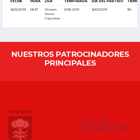
FECHA
HORA
LIGA
TEMPORADA
DÍA DEL PARTIDO
TIEMP
16/02/2019
08:37
División
2018-2019
16/02/2019
90'
Honor
Gipuzkoa
NUESTROS PATROCINADORES
PRINCIPALES