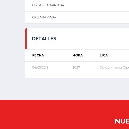
CD LAKUA ARRIAGA
CF ZARAMAGA
DETALLES
FECHA
HORA
LIGA
04/05/2019
20:27
División Honor Gi
NUE