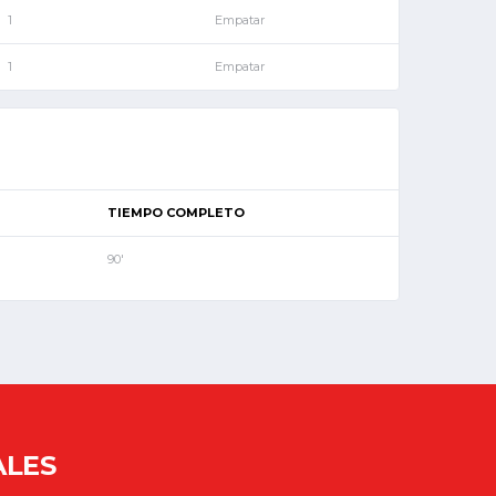
1
Empatar
1
Empatar
TIEMPO COMPLETO
90'
ALES