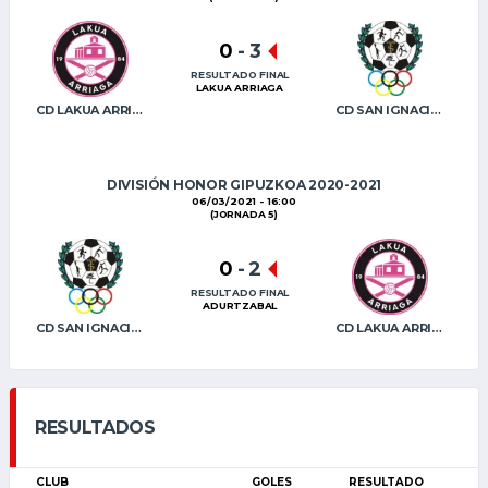
0
-
3
RESULTADO FINAL
LAKUA ARRIAGA
CD LAKUA ARRIAGA
CD SAN IGNACIO B
DIVISIÓN HONOR GIPUZKOA 2020-2021
06/03/2021 - 16:00
(JORNADA 5)
0
-
2
RESULTADO FINAL
ADURTZABAL
CD SAN IGNACIO B
CD LAKUA ARRIAGA
RESULTADOS
CLUB
GOLES
RESULTADO