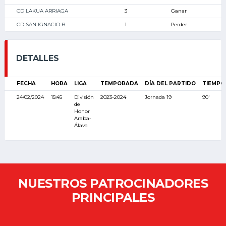
CD LAKUA ARRIAGA
3
Ganar
CD SAN IGNACIO B
1
Perder
DETALLES
FECHA
HORA
LIGA
TEMPORADA
DÍA DEL PARTIDO
TIEMPO
24/02/2024
15:45
División
2023-2024
Jornada 19
90'
de
Honor
Araba-
Álava
NUESTROS PATROCINADORES
PRINCIPALES