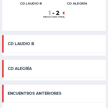
CD LAUDIO B
CD ALEGRÍA
1
-
2
RESULTADO FINAL
CD LAUDIO B
CD ALEGRÍA
ENCUENTROS ANTERIORES