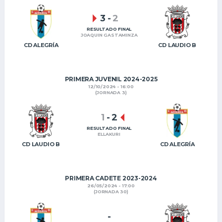
3
-
2
RESULTADO FINAL
JOAQUIN GASTAMINZA
CD ALEGRÍA
CD LAUDIO B
PRIMERA JUVENIL 2024-2025
12/10/2024 - 16:00
(JORNADA 3)
1
-
2
RESULTADO FINAL
ELLAKURI
CD LAUDIO B
CD ALEGRÍA
PRIMERA CADETE 2023-2024
26/05/2024 - 17:00
(JORNADA 30)
-