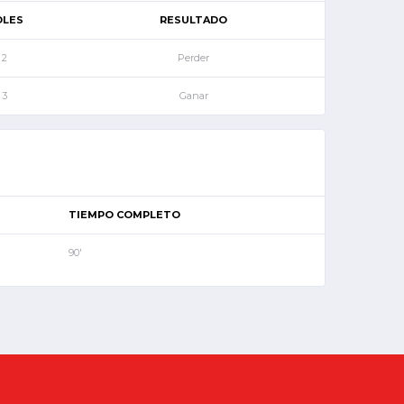
OLES
RESULTADO
2
Perder
3
Ganar
TIEMPO COMPLETO
90'