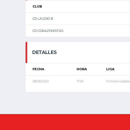
CLUB
CD LAUDIO B
CD CORAZONISTAS
DETALLES
FECHA
HORA
LIGA
28/09/2025
17:00
Primera Cadete