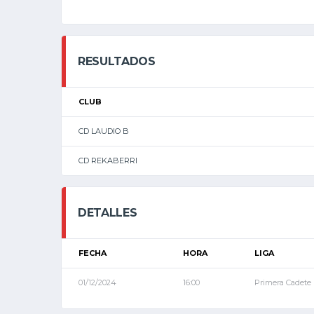
RESULTADOS
CLUB
CD LAUDIO B
CD REKABERRI
DETALLES
FECHA
HORA
LIGA
01/12/2024
16:00
Primera Cadete