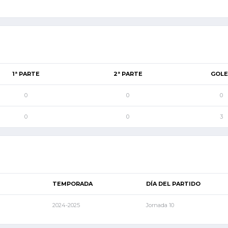
1ª PARTE
2ª PARTE
GOLE
0
0
0
0
0
3
TEMPORADA
DÍA DEL PARTIDO
2024-2025
Jornada 10