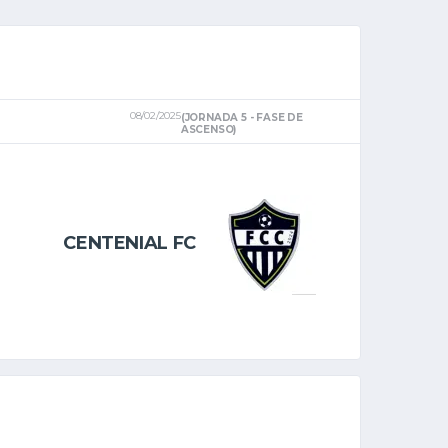
08/02/2025
(JORNADA 5 - FASE DE
ASCENSO)
CENTENIAL FC