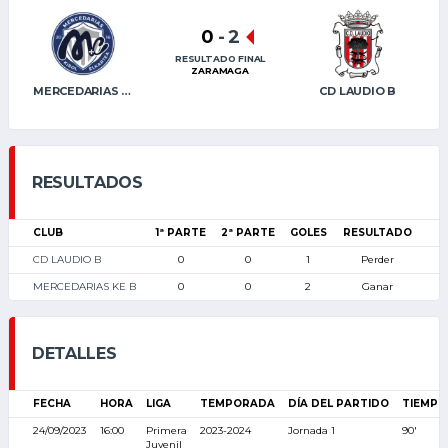
0
-
2
RESULTADO FINAL
ZARAMAGA
MERCEDARIAS KE B
CD LAUDIO B
RESULTADOS
CLUB
1ª PARTE
2ª PARTE
GOLES
RESULTADO
CD LAUDIO B
0
0
1
Perder
MERCEDARIAS KE B
0
0
2
Ganar
DETALLES
FECHA
HORA
LIGA
TEMPORADA
DÍA DEL PARTIDO
TIEMPO
24/09/2023
16:00
Primera
2023-2024
Jornada 1
90'
Juvenil