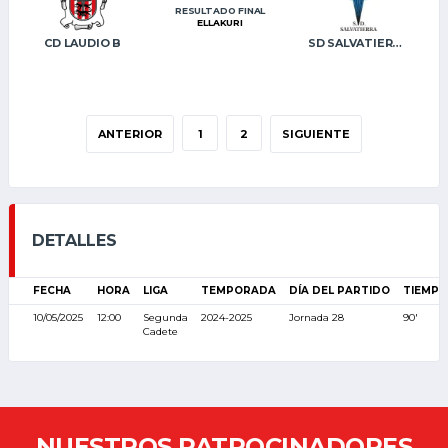
RESULTADO FINAL
ELLAKURI
CD LAUDIO B
SD SALVATIERRA
ANTERIOR
1
2
SIGUIENTE
DETALLES
FECHA
HORA
LIGA
TEMPORADA
DÍA DEL PARTIDO
TIEMPO
10/05/2025
12:00
Segunda
2024-2025
Jornada 28
90'
Cadete
NUESTROS PATROCINADORES