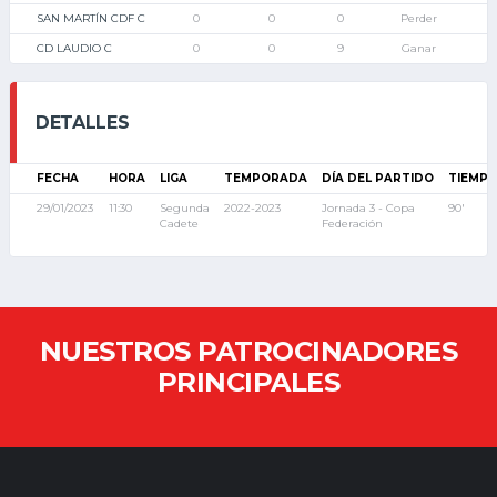
SAN MARTÍN CDF C
0
0
0
Perder
CD LAUDIO C
0
0
9
Ganar
DETALLES
FECHA
HORA
LIGA
TEMPORADA
DÍA DEL PARTIDO
TIEMP
29/01/2023
11:30
Segunda
2022-2023
Jornada 3 - Copa
90'
Cadete
Federación
NUESTROS PATROCINADORES
PRINCIPALES