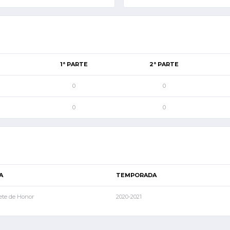
1ª PARTE
2ª PARTE
0
0
0
0
A
TEMPORADA
ete de Honor
2020-2021