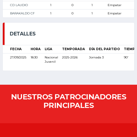
CD LAUDIO
1
0
1
Empatar
BARAKALDO CF
1
0
1
Empatar
DETALLES
FECHA
HORA
LIGA
TEMPORADA
DÍA DEL PARTIDO
TIEMP
27/09/2025
18:30
Nacional
2025-2026
Jornada 3
90'
Juvenil
NUESTROS PATROCINADORES
PRINCIPALES