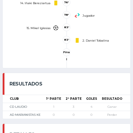
76'
14. Iñaki Bereziartua
78'
Jugador
83'
15. Mikel Iglesias
83'
2. Daniel Tobalina
Fina
l
RESULTADOS
CLUB
1ª PARTE
2ª PARTE
GOLES
RESULTADO
CD LAUDIO
1
3
4
Ganar
AD MARIANISTAS KE
0
0
0
Perder