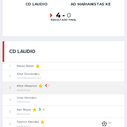
CD LAUDIO
AD MARIANISTAS KE
4
-
0
RESULTADO FINAL
CD LAUDIO
Mario Rolón
1
Aitor Fernández
2
CENTROCAMPISTAS
Aitor Alesanco
7
3
DEFENSAS
Unai Hernáez
4
DEFENSAS
Iker Bravo
16
5
DEFENSAS
Txomin Mendia
48'
5
DEFENSAS