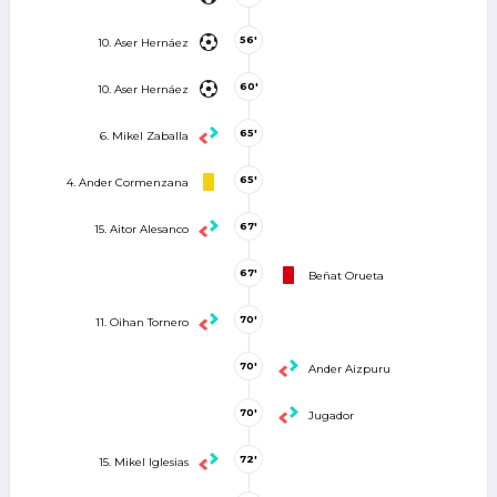
56'
10. Aser Hernáez
60'
10. Aser Hernáez
65'
6. Mikel Zaballa
65'
4. Ander Cormenzana
67'
15. Aitor Alesanco
67'
Beñat Orueta
70'
11. Oihan Tornero
70'
Ander Aizpuru
70'
Jugador
72'
15. Mikel Iglesias