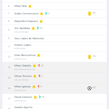
Mikel Ríos
6
65'
7
Ander Cormenzana
3
Alejandro Casquero
8
Jon Apodaka
16
9
DELANTEROS
9
Josu López de Abetxuko
Andoni López
11
PORTEROS
Iñaki Bereziartua
76'
12
DEFENSAS
Mikel Zaballa
23
15
CENTROCAMPISTAS
Oihan Tornero
5
16
DELANTEROS
Mikel Iglesias
9
83'
16
DEFENSAS
David Galeano
18
17
DEFENSAS
Joseba Aguirre
18