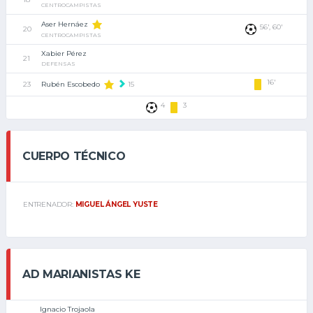
CENTROCAMPISTAS
Aser Hernáez
56', 60'
20
CENTROCAMPISTAS
Xabier Pérez
21
DEFENSAS
16'
23
Rubén Escobedo
15
4
3
CUERPO TÉCNICO
ENTRENADOR:
MIGUEL ÁNGEL YUSTE
AD MARIANISTAS KE
Ignacio Trojaola