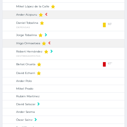
Mikel López de la Calle
Ander Aizpuru
Daniel Tobalina
83'
DEFENSAS
Jorge Tobalina
Iñigo Ormaetxea
Robert Hernández
CENTROCAMPISTAS
67'
Beñat Orueta
David Echarri
Ander Polo
Mikel Prado
Rubén Martínez
David Salazar
Ander Sesma
Óscar Sainz