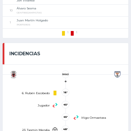
Jon Villareal
Álvaro Sesma
10
CENTROCAMPISTAS
Juan Martín Holgado
1
PORTEROS
1
1
INCIDENCIAS
Inici
o
16'
6. Rubén Escobedo
45'
Jugador
45'
Iñigo Ormaetxea
48'
23. Txomin Mendia