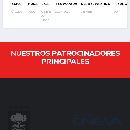
FECHA
HORA
LIGA
TEMPORADA
DÍA DEL PARTIDO
TIEMPO 
14/12/2024
16:00
Cadete
2024-2025
Jornada 11
90'
de
Honor
NUESTROS PATROCINADORES
PRINCIPALES