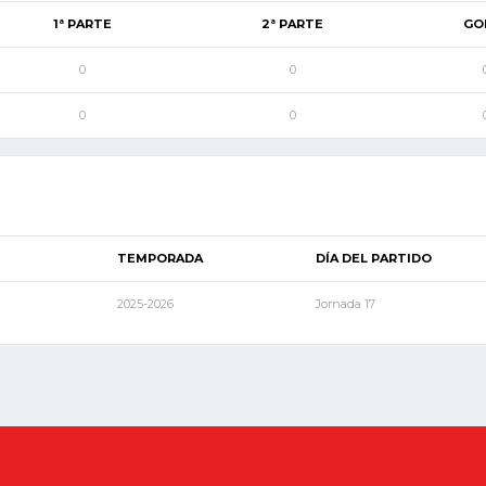
1ª PARTE
2ª PARTE
GO
0
0
0
0
TEMPORADA
DÍA DEL PARTIDO
2025-2026
Jornada 17