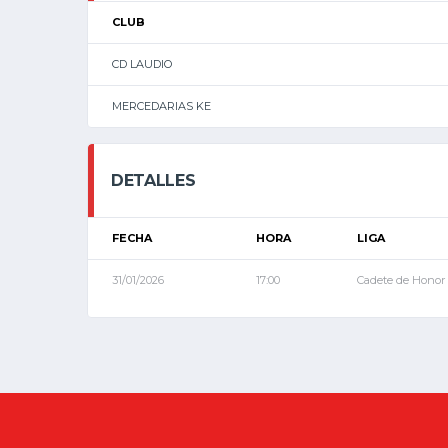
CLUB
CD LAUDIO
MERCEDARIAS KE
DETALLES
FECHA
HORA
LIGA
31/01/2026
17:00
Cadete de Honor