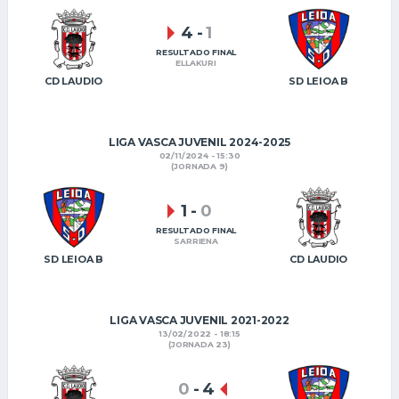
4
-
1
RESULTADO FINAL
ELLAKURI
CD LAUDIO
SD LEIOA B
LIGA VASCA JUVENIL 2024-2025
02/11/2024 - 15:30
(JORNADA 9)
1
-
0
RESULTADO FINAL
SARRIENA
SD LEIOA B
CD LAUDIO
LIGA VASCA JUVENIL 2021-2022
13/02/2022 - 18:15
(JORNADA 23)
0
-
4