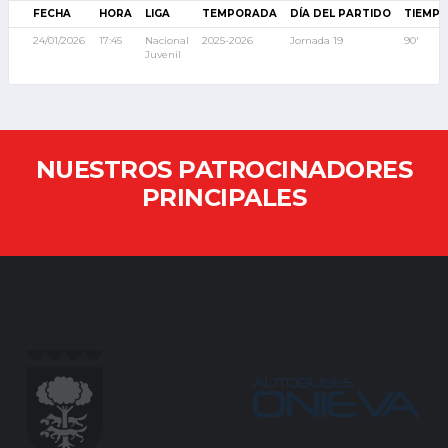
FECHA
HORA
LIGA
TEMPORADA
DÍA DEL PARTIDO
TIEMP
24/01/2026
17:45
Nacional
2025-2026
Jornada 19
90'
Juvenil
NUESTROS PATROCINADORES
PRINCIPALES