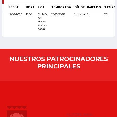
FECHA
HORA
LIGA
TEMPORADA
DÍA DEL PARTIDO
TIEMPO
14/02/2026
18:30
División
2025-2026
Jornada 18
90'
de
Honor
Araba-
Álava
NUESTROS PATROCINADORES
PRINCIPALES