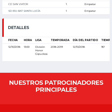
CD SAN VIATOR
1
Empatar
SD IRU-BAT SANTA LUCÍA
1
Empatar
DETALLES
FECHA
HORA
LIGA
TEMPORADA
DÍA DEL PARTIDO
TIEMP
12/10/2018
13:00
División
2018-2019
12/10/2018
90'
Honor
Gipuzkoa
NUESTROS PATROCINADORES
PRINCIPALES