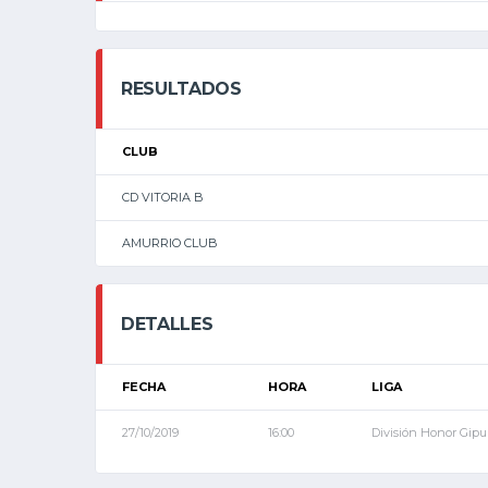
RESULTADOS
CLUB
CD VITORIA B
AMURRIO CLUB
DETALLES
FECHA
HORA
LIGA
27/10/2019
16:00
División Honor Gip