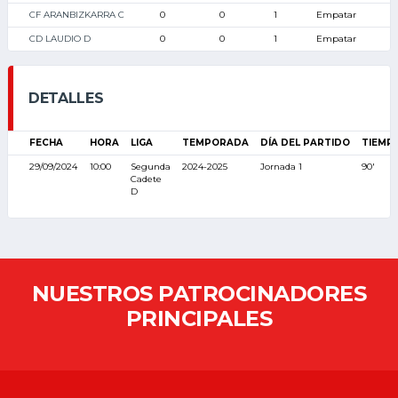
CF ARANBIZKARRA C
0
0
1
Empatar
CD LAUDIO D
0
0
1
Empatar
DETALLES
FECHA
HORA
LIGA
TEMPORADA
DÍA DEL PARTIDO
TIEMP
29/09/2024
10:00
Segunda
2024-2025
Jornada 1
90'
Cadete
D
NUESTROS PATROCINADORES
PRINCIPALES