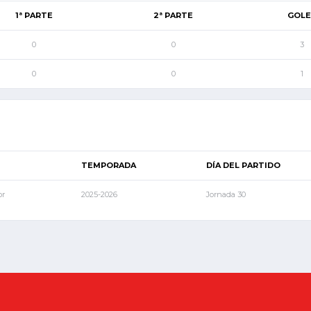
1ª PARTE
2ª PARTE
GOLE
0
0
3
0
0
1
TEMPORADA
DÍA DEL PARTIDO
or
2025-2026
Jornada 30