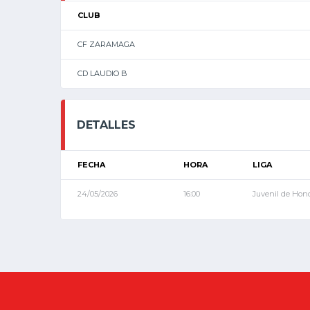
CLUB
CF ZARAMAGA
CD LAUDIO B
DETALLES
FECHA
HORA
LIGA
24/05/2026
16:00
Juvenil de Hon