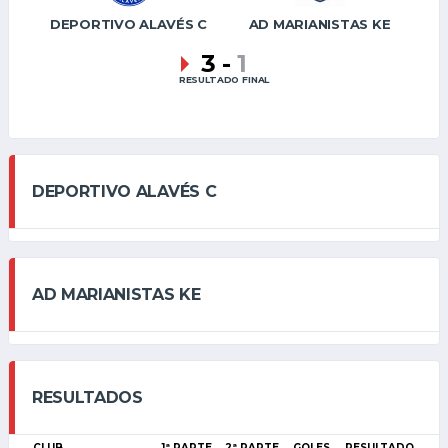
DEPORTIVO ALAVÉS C
AD MARIANISTAS KE
3
-
1
RESULTADO FINAL
DEPORTIVO ALAVÉS C
AD MARIANISTAS KE
RESULTADOS
CLUB
1ª PARTE
2ª PARTE
GOLES
RESULTADO