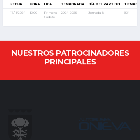
FECHA
HORA
LIGA
TEMPORADA
DÍA DEL PARTIDO
TIEMPO
17/11/2024
10:00
Primera
2024-2025
Jornada 8
90'
Cadete
NUESTROS PATROCINADORES
PRINCIPALES