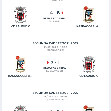
(JORNADA 9)
4
-
8
RESULTADO FINAL
ELLAKURI
CD LAUDIO C
KASKAGORRI AMURRIOKO FT B
SEGUNDA CADETE 2021-2022
21/05/2022 - 16:30
(JORNADA 29)
7
-
1
RESULTADO FINAL
EL SALVADOR
KASKAGORRI AMURRIOKO FT B
CD LAUDIO C
SEGUNDA CADETE 2021-2022
15/01/2022 - 10:00
(JORNADA 14)