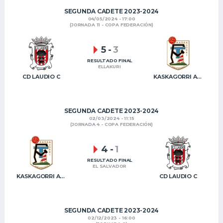
SEGUNDA CADETE 2023-2024
04/05/2024 - 17:00
(JORNADA 11 - COPA FEDERACIÓN)
5
-
3
RESULTADO FINAL
ELLAKURI
CD LAUDIO C
KASKAGORRI AMURRIOKO FT B
SEGUNDA CADETE 2023-2024
02/03/2024 - 11:15
(JORNADA 4 - COPA FEDERACIÓN)
4
-
1
RESULTADO FINAL
EL SALVADOR
KASKAGORRI AMURRIOKO FT B
CD LAUDIO C
SEGUNDA CADETE 2023-2024
02/12/2023 - 16:00