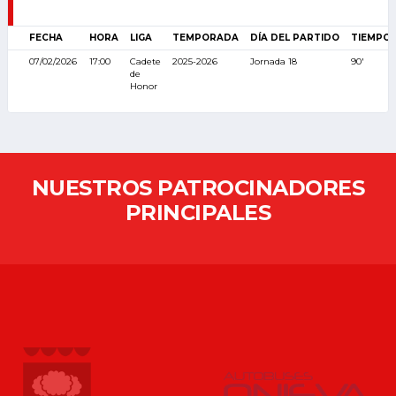
FECHA
HORA
LIGA
TEMPORADA
DÍA DEL PARTIDO
TIEMPO
07/02/2026
17:00
Cadete
2025-2026
Jornada 18
90'
de
Honor
NUESTROS PATROCINADORES
PRINCIPALES