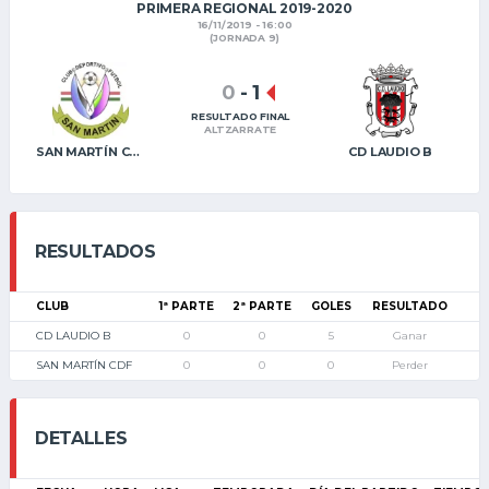
PRIMERA REGIONAL 2019-2020
16/11/2019 - 16:00
(JORNADA 9)
0
-
1
RESULTADO FINAL
ALTZARRATE
SAN MARTÍN CDF
CD LAUDIO B
RESULTADOS
CLUB
1ª PARTE
2ª PARTE
GOLES
RESULTADO
CD LAUDIO B
0
0
5
Ganar
SAN MARTÍN CDF
0
0
0
Perder
DETALLES