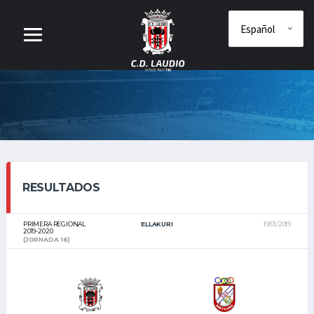
RESULTADOS
PRIMERA REGIONAL
ELLAKURI
19/01/2019
2019-2020
(JORNADA 16)