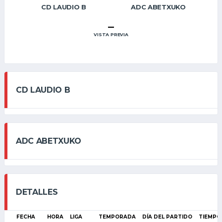
CD LAUDIO B
ADC ABETXUKO
–
VISTA PREVIA
CD LAUDIO B
ADC ABETXUKO
DETALLES
FECHA
HORA
LIGA
TEMPORADA
DÍA DEL PARTIDO
TIEMPO