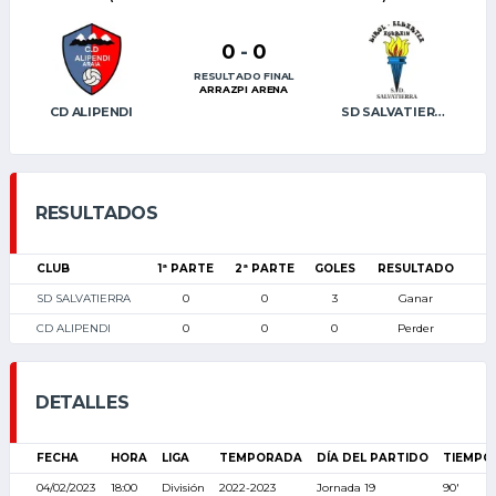
0
-
0
RESULTADO FINAL
ARRAZPI ARENA
CD ALIPENDI
SD SALVATIERRA
RESULTADOS
CLUB
1ª PARTE
2ª PARTE
GOLES
RESULTADO
SD SALVATIERRA
0
0
3
Ganar
CD ALIPENDI
0
0
0
Perder
DETALLES
FECHA
HORA
LIGA
TEMPORADA
DÍA DEL PARTIDO
TIEMPO
04/02/2023
18:00
División
2022-2023
Jornada 19
90'